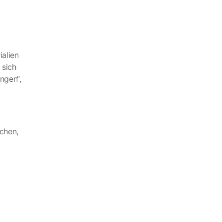
ialien
 sich
ngen“,
chen,