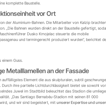
eine komplette Baustelle.
tionseinheit vor Ort
ion der Aluminium-Bahnen. Die Mitarbeiter von Kalzip brachte
n. „Die Bahnen wurden direkt an der Baustelle gefertigt, soda
Maschinenführer Dusko Krnojelac steuerte die mobile
n passgenau und termingerecht produziert wurden“, berichtet d
s einem Guss.
ige Metalllamellen an der Fassade
n auffälligstes Element die aus skulpturalen, subtil geschwung
Durch ihre partielle Lichtdurchlässigkeit bietet sie sowohl vo
kelndes Juwel im Stadtbild beleuchtet das Stadion die umlieg
lität. „Das Santiago Bernabéu-Stadion mit seinen 81 000
ird, und wir sind begeistert, mit
unserer Expertise und unse