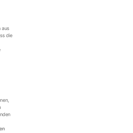
n aus
ss die
e
enen,
n
enden
ren