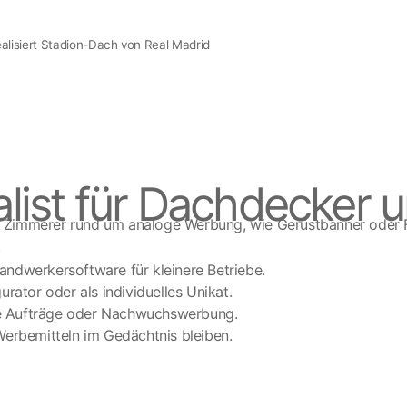
realisiert Stadion-Dach von Real Madrid
list für Dachdecker 
 Zimmerer rund um analoge Werbung, wie Gerüstbanner oder F
.
ndwerkersoftware für kleinere Betriebe.
ator oder als individuelles Unikat.
eue Aufträge oder Nachwuchswerbung.
 Werbemitteln im Gedächtnis bleiben.