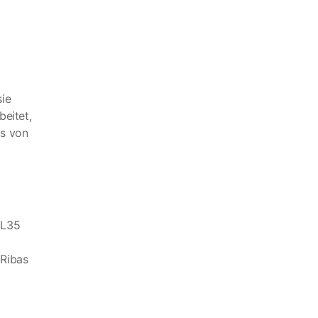
sie
beitet,
ms von
 L35
 Ribas