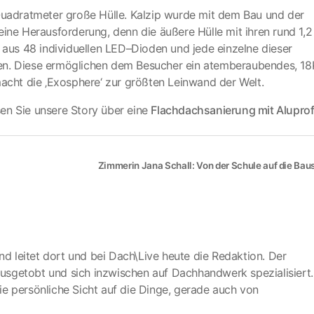
 Quadratmeter große Hülle. Kalzip wurde mit dem Bau und der
n eine Herausforderung, denn die äußere Hülle mit ihren rund 1,2
 aus 48 individuellen LED–Dioden und jede einzelne dieser
en. Diese ermöglichen dem Besucher ein atemberaubendes, 18
macht die ‚Exosphere‘ zur größten Leinwand der Welt.
esen Sie unsere Story über eine
Flachdachsanierung mit Aluprof
Zimmerin Jana Schall: Von der Schule auf die Baus
nd leitet dort und bei Dach\Live heute die Redaktion. Der
 ausgetobt und sich inzwischen auf Dachhandwerk spezialisiert.
die persönliche Sicht auf die Dinge, gerade auch von