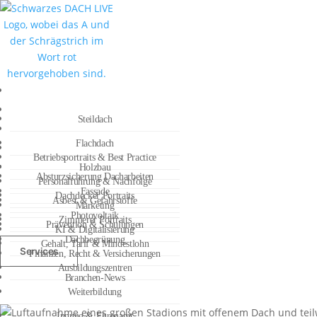
Steildach
Flachdach
Betriebsportraits & Best Practice
Holzbau
Absturzsicherung Dacharbeiten
Personalführung & Nachfolge
Fassade
Dachdecker Portraits
Asbest & Gefahrstoffe
Marketing
Photovoltaik
Zimmerer Portraits
Prävention & Schulungen
KI & Digitalisierung
Dachbegrünung
Gehalt, Tarif & Mindestlohn
Services
Finanzen, Recht & Versicherungen
Ausbildungszentren
Branchen-News
Weiterbildung
Innung & Ehrenamt