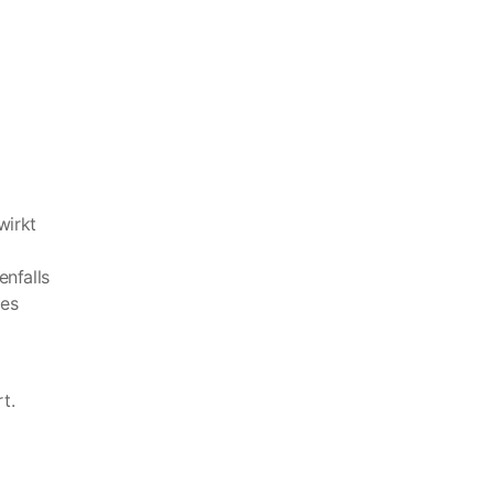
wirkt
nfalls
ues
t.