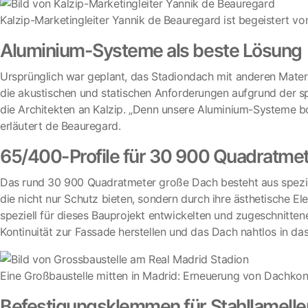
Kalzip-Marketingleiter Yannik de Beauregard ist begeistert vo
Aluminium-Systeme als beste Lösung
Ursprünglich war geplant, das Stadiondach mit anderen Materia
die akustischen und statischen Anforderungen aufgrund der sp
die Architekten an Kalzip. „Denn unsere Aluminium-Systeme b
erläutert de Beauregard.
65/400-Profile für 30 900 Quadratme
Das rund 30 900 Quadratmeter große Dach besteht aus speziel
die nicht nur Schutz bieten, sondern durch ihre ästhetische 
speziell für dieses Bauprojekt entwickelten und zugeschnitten
Kontinuität zur Fassade herstellen und das Dach nahtlos in da
Eine Großbaustelle mitten in Madrid: Erneuerung von Dachkon
Befestigungsklemmen für Stahllamelle