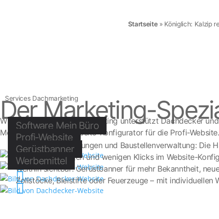
Startseite
»
Königlich: Kalzip 
Services Dachmarketing
Der Marketing-Spezia
Wir können Dach. Dachmarketing unterstützt Dachdecker und
Software Mein Büro
Mein Büro und den Website-Konfigurator für die Profi-Website
Profi-Website
Angebote & Rechnungen und Baustellenverwaltung: Die Ha
Gerüstbanner

Mit Layoutvorlagen und wenigen Klicks im Website-Konfigur
Werbemittel

Weithin sichtbar: Gerüstbanner für mehr Bekanntheit, n

Zollstöcke, Bleistifte oder Feuerzeuge – mit individuellen
