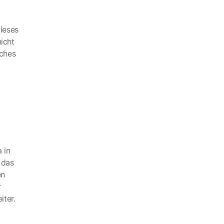
dieses
icht
aches
 in
 das
en
r
iter.