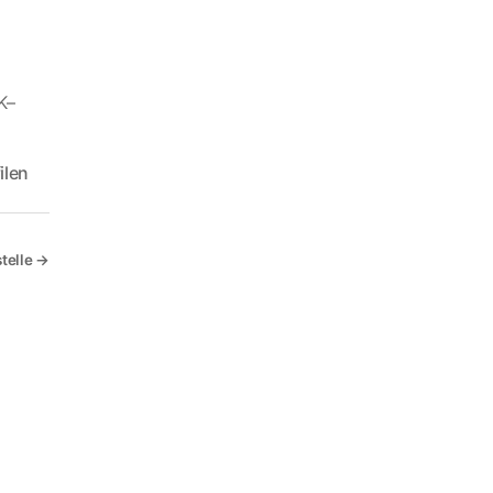
K–
ilen
telle
→