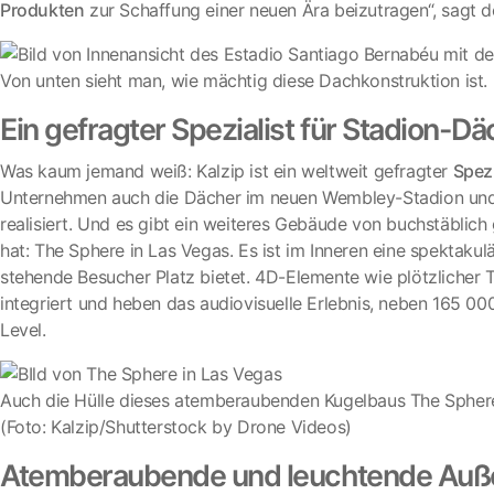
Produkten
zur Schaffung einer neuen Ära beizutragen“, sagt 
Von unten sieht man, wie mächtig diese Dachkonstruktion ist
Ein gefragter Spezialist für Stadion-Dä
Was kaum jemand weiß: Kalzip ist ein weltweit gefragter
Spezi
Unternehmen auch die Dächer im neuen Wembley-Stadion und 
realisiert. Und es gibt ein weiteres Gebäude von buchstäblich
hat: The Sphere in Las Vegas. Es ist im Inneren eine spektakul
stehende Besucher Platz bietet. 4D-Elemente wie plötzliche
integriert und heben das audiovisuelle Erlebnis, neben 165 000
Level.
Auch die Hülle dieses atemberaubenden Kugelbaus The Sphere i
(Foto: Kalzip/Shutterstock by Drone Videos)
Atemberaubende und leuchtende Außen