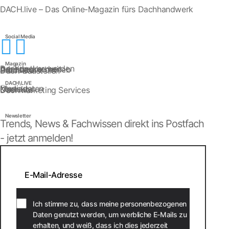
DACH.live – Das Online-Magazin fürs Dachhandwerk
Social Media


Magazin
Dachdecker werden
Arbeitssicherheit
Dachdeckerbetrieb
Produkte
Dach-Baustellen
DACH\LIVE
Mediadaten
Kontakt
Über uns
Dachmarketing Services
Newsletter
Trends, News & Fachwissen direkt ins Postfach
- jetzt anmelden!
Ich stimme zu, dass meine personenbezogenen
Daten genutzt werden, um werbliche E-Mails zu
erhalten, und weiß, dass ich dies jederzeit