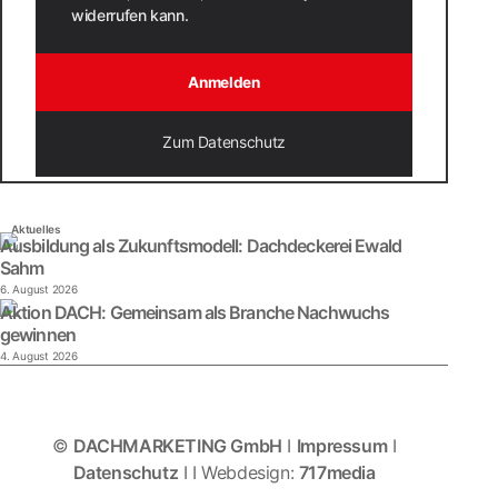
widerrufen kann.
Anmelden
Zum Datenschutz
Aktuelles
Ausbildung als Zukunftsmodell: Dachdeckerei Ewald
Sahm
6. August 2026
Aktion DACH: Gemeinsam als Branche Nachwuchs
gewinnen
4. August 2026
©
DACHMARKETING GmbH
I
Impressum
I
Datenschutz
I
I Webdesign:
717media