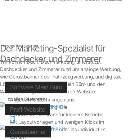
Startseite
»
KI-Assistent BauNXT: Fachregel-Google für Dachdecker auf Baustellen
Der Marketing-Spezialist für
Services Dachmarketing
Dachdecker und Zimmerer
Wir können Dach. Dachmarketing unterstützt
Dachdecker und Zimmerer rund um analoge Werbung,
wie Gerüstbanner oder Fahrzeugwerbung, und digitale
Lösungen, wie die Software Mein Büro und den
Software Mein Büro
Website-Konfigurator für die Profi-Website.
zu allen Leistungen
Angebote & Rechnungen und
Baustellenverwaltung: Die
Profi-Website
Handwerkersoftware für kleinere Betriebe.

Mit Layoutvorlagen und wenigen Klicks im
Website-Konfigurator oder als individuelles
Gerüstbanner
Unikat.