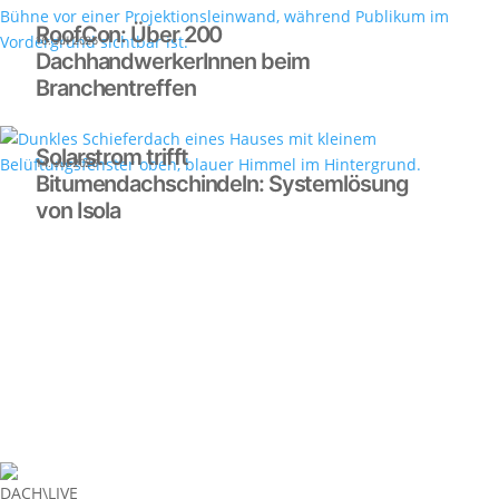
RoofCon: Über 200
16. Juli 2026
DachhandwerkerInnen beim
Branchentreffen
Solarstrom trifft
14. Juli 2026
Bitumendachschindeln: Systemlösung
von Isola