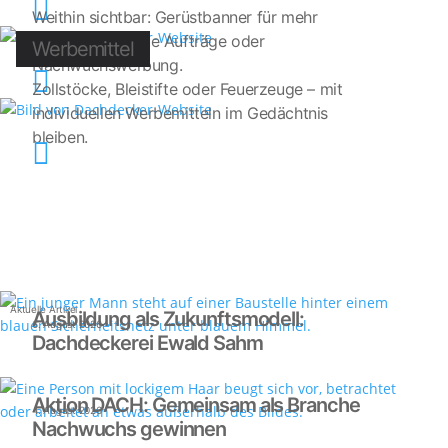

Weithin sichtbar: Gerüstbanner für mehr
Bekanntheit, neue Aufträge oder
Werbemittel
Nachwuchswerbung.

Zollstöcke, Bleistifte oder Feuerzeuge – mit
individuellen Werbemitteln im Gedächtnis
bleiben.

Aktuelle Artikel
Ausbildung als Zukunftsmodell:
6. August 2026
Dachdeckerei Ewald Sahm
Aktion DACH: Gemeinsam als Branche
4. August 2026
Nachwuchs gewinnen