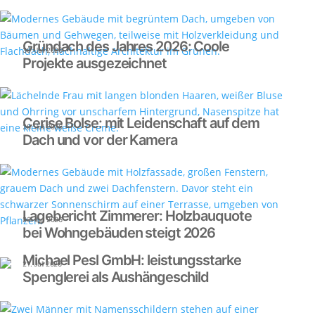
Gründach des Jahres 2026: Coole
30. Juli 2026
Projekte ausgezeichnet
Cerise Bolse: mit Leidenschaft auf dem
28. Juli 2026
Dach und vor der Kamera
Lagebericht Zimmerer: Holzbauquote
23. Juli 2026
bei Wohngebäuden steigt 2026
Michael Pesl GmbH: leistungsstarke
21. Juli 2026
Spenglerei als Aushängeschild