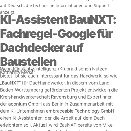
KI-Assistent BauNXT:
Fachregel-Google für
Dachdecker auf
Baustellen
Wenn Künstliche Intelligenz (KI) praktischen Nutzen
20. Januar 2026
Katharina Meise
bietet, ist sie auch interessant für das Handwerk, so wie
„
BauNXT
“ für Dachhandwerker. In diesem vom Land
Baden-Württemberg geförderten Projekt entwickeln die
Kreishandwerkerschaft Ravensburg
und ExpertInnen
der
aconium
GmbH aus Berlin in Zusammenarbeit mit
dem KI-Unternehmen
embraceable Technology GmbH
einen KI-Assistenten, der die Arbeit auf dem Dach
erleichtern soll. Aktuell wird BauNXT bereits von Mike