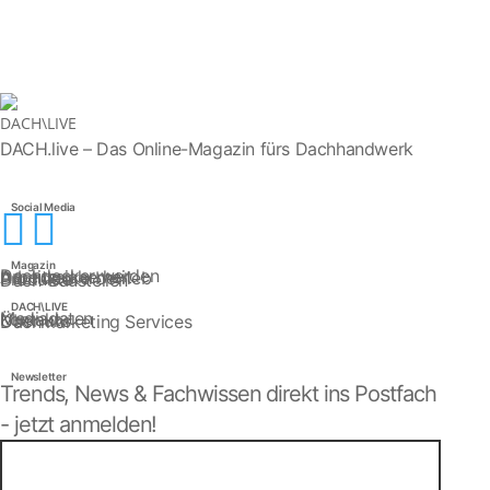
DACH.live – Das Online-Magazin fürs Dachhandwerk
Social Media


Magazin
Dachdecker werden
Arbeitssicherheit
Dachdeckerbetrieb
Produkte
Dach-Baustellen
DACH\LIVE
Mediadaten
Kontakt
Über uns
Dachmarketing Services
Newsletter
Trends, News & Fachwissen direkt ins Postfach
- jetzt anmelden!