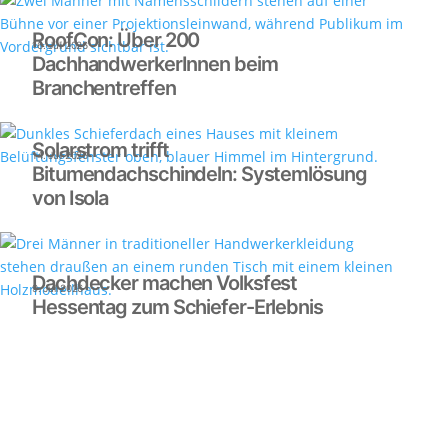
RoofCon: Über 200
16. Juli 2026
DachhandwerkerInnen beim
Branchentreffen
Solarstrom trifft
14. Juli 2026
Bitumendachschindeln: Systemlösung
von Isola
Dachdecker machen Volksfest
9. Juli 2026
Hessentag zum Schiefer-Erlebnis