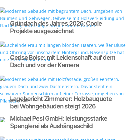
Gründach des Jahres 2026: Coole
30. Juli 2026
Projekte ausgezeichnet
Cerise Bolse: mit Leidenschaft auf dem
28. Juli 2026
Dach und vor der Kamera
Lagebericht Zimmerer: Holzbauquote
23. Juli 2026
bei Wohngebäuden steigt 2026
Michael Pesl GmbH: leistungsstarke
21. Juli 2026
Spenglerei als Aushängeschild