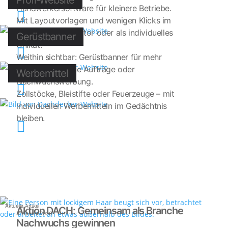
Profi-Website
Handwerkersoftware für kleinere Betriebe.

Mit Layoutvorlagen und wenigen Klicks im
Website-Konfigurator oder als individuelles
Gerüstbanner
Unikat.

Weithin sichtbar: Gerüstbanner für mehr
Bekanntheit, neue Aufträge oder
Werbemittel
Nachwuchswerbung.

Zollstöcke, Bleistifte oder Feuerzeuge – mit
individuellen Werbemitteln im Gedächtnis
bleiben.

Aktuelle Artikel
Aktion DACH: Gemeinsam als Branche
4. August 2026
Nachwuchs gewinnen