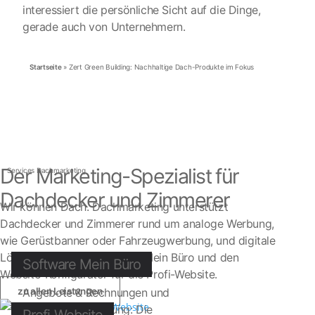
interessiert die persönliche Sicht auf die Dinge,
gerade auch von Unternehmern.
Startseite
»
Zert Green Building: Nachhaltige Dach-Produkte im Fokus
Der Marketing-Spezialist für
Services Dachmarketing
Dachdecker und Zimmerer
Wir können Dach. Dachmarketing unterstützt
Dachdecker und Zimmerer rund um analoge Werbung,
wie Gerüstbanner oder Fahrzeugwerbung, und digitale
Lösungen, wie die Software Mein Büro und den
Software Mein Büro
Website-Konfigurator für die Profi-Website.
zu allen Leistungen
Angebote & Rechnungen und
Baustellenverwaltung: Die